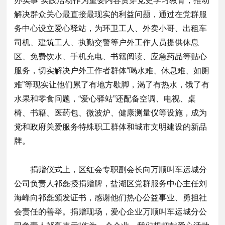
办实事”实践活动作为重要内容贯穿党史学习教育，推动
解决群众关心最直接最现实的利益问题，通过在党群服
务中心设立爱心驿站，为环卫工人、外卖小哥、出租车
司机、建筑工人、执勤交警等户外工作人员提供休息
区、免费饮水、手机充电、书籍阅读、应急药品等贴心
服务，切实解决户外工作者群体“喝水难、休息难、如厕
难”等现实让他们累了有地方歇脚，渴了有热水，饿了有
水果和零食问题，“爱心驿站”还配备空调、电视、桌
椅、书籍、医药包、微波炉、健康测量仪等设施，成为
党和政府关爱服务特殊职工群体和城市文明建设的新品
牌。
捐赠仪式上，区红会专职副会长向万顺叫车运城分
公司负责人祁磊授捐赠牌，盐湖区党群服务中心主任刘
海峰向祁磊颁发证书，感谢他们热心公益事业、勇担社
会责任的善举。捐赠现场，爱心企业万顺叫车运城分公