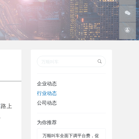
线
腾讯微
博
微信订
阅号
在线客
服
企业动态
行业动态
公司动态
车
路上
。
为你推荐
万顺叫车全面下调平台费，促