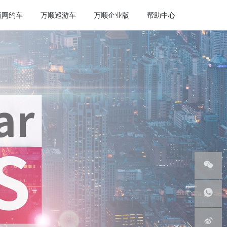
顺网约车
万顺巡游车
万顺企业版
帮助中心
微信服
务号
客服热